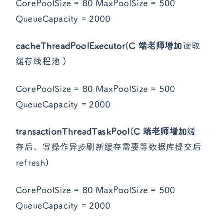
CorePoolSize = 80 MaxPoolSize = 500
QueueCapacity = 2000
cacheThreadPoolExecutor
(
C 端老师增加
读取
缓存线程池 )
CorePoolSize = 80 MaxPoolSize = 500
QueueCapacity = 2000
transactionThreadTaskPool
(
C 端老师增加
缓
存后、写操作异步刷新缓存需要等数据库提交后
refresh)
CorePoolSize = 80 MaxPoolSize = 500
QueueCapacity = 2000