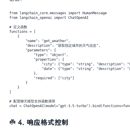
函数：
from langchain_core.messages import HumanMessage

from langchain_openai import ChatOpenAI

# 定义函数

functions = [

    {

        "name": "get_weather",

        "description": "获取指定城市的天气信息",

        "parameters": {

            "type": "object",

            "properties": {

                "city": {"type": "string", "descriptio
                "date": {"type": "string", "description":
            },

            "required": ["city"]

        }

    }

]

# 配置聊天模型支持函数调用

4. 响应格式控制